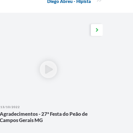
Diego Abreu - Hipista
13/10/2022
11/09/202
Agradecimentos - 27ª Festa do Peão de
2 Dias 
Campos Gerais MG