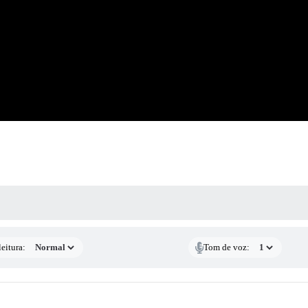
 MÍDIAS
eitura:
Tom de voz: