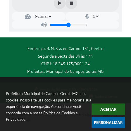
Endereço: R. N. Sra. do Carmo, 131, Centro
Segunda a Sexta das 8h às 17h
CNPJ: 18.245.175/0001-24
Prefeitura Municipal de Campos Gerais MG
Versão do Sistema:
3.5.3 - 19/06/2026
Prefeitura Municipal de Campos Gerais MG e os
Portal atualizado em:
06/08/2026 12:59
Dados Abertos
cookies: nosso site usa cookies para melhorar a sua
experiência de navegação. Ao continuar você
ACEITAR
concorda com a nossa
Política de Cookies
e
Copyright Instar - 2006-2026. Todos os direitos reservados -
Privacidade
.
Instar Tecnologia
PERSONALIZAR