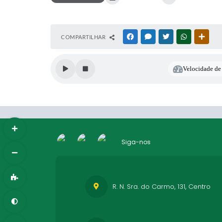
COMPARTILHAR
FACEBOOK
MESSENGER
TWITTER
WHATSAPP
OUTR
Velocidade de 
Siga-nos
R. N. Sra. do Carmo, 131, Centro