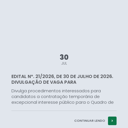
30
JUL
EDITAL Nº. 21/2026, DE 30 DE JULHO DE 2026.
DIVULGAÇÃO DE VAGA PARA
CONTRATAÇÃO...
Divulga procedimentos interessados para
candidatos a contratação temporária de
excepcional interesse público para o Quadro de
Profissionais da Secretaria Municipal de
Educação, Cultura e Turismo do município de
Campos Gerais – MG, com base ao Edital...
CONTINUAR LENDO