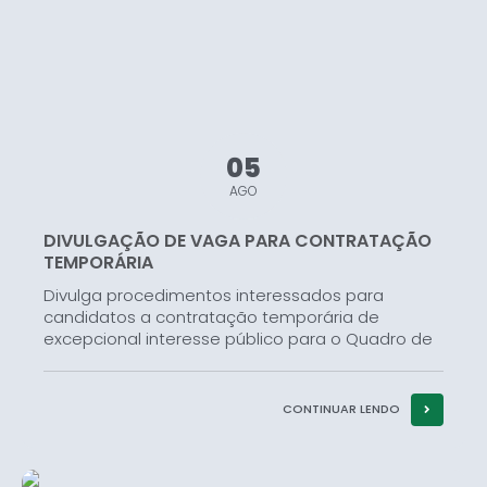
05
AGO
DIVULGAÇÃO DE VAGA PARA CONTRATAÇÃO
TEMPORÁRIA
Divulga procedimentos interessados para
candidatos a contratação temporária de
excepcional interesse público para o Quadro de
Profissionais da Secretaria Municipal de
Educação, Cultura e Turismo do município de
Campos Gerais – MG, com base ao Edital...
CONTINUAR LENDO